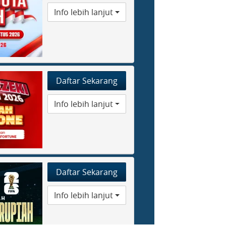
Info lebih lanjut
Daftar Sekarang
Info lebih lanjut
Daftar Sekarang
Info lebih lanjut