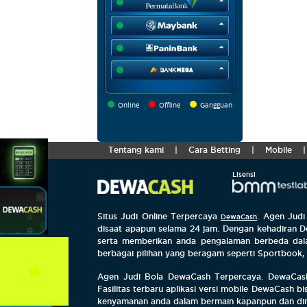
Online
Offline
Gangguan
Tentang kami
|
Cara Betting
|
Mobile
|
Lisensi
Situs Judi Online Terpercaya
. Agen Judi
DewaCash
disaat apapun selama 24 jam. Dengan kehadiran D
serta memberikan anda pengalaman berbeda dala
berbagai pilihan yang beragam seperti Sportbook, I
Agen Judi Bola DewaCash Terpercaya. DewaCas
Fasilitas terbaru aplikasi versi mobile DewaCash
kenyamanan anda dalam bermain kapanpun dan di