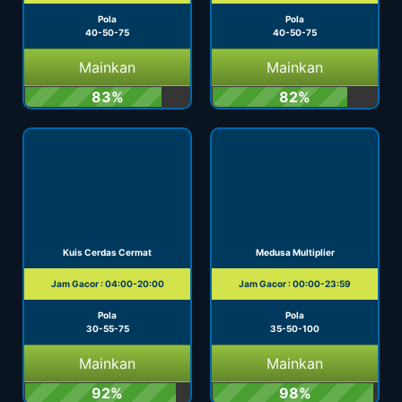
Pola
Pola
40-50-75
40-50-75
Mainkan
Mainkan
83%
82%
Kuis Cerdas Cermat
Medusa Multiplier
Jam Gacor : 04:00-20:00
Jam Gacor : 00:00-23:59
Pola
Pola
30-55-75
35-50-100
Mainkan
Mainkan
92%
98%