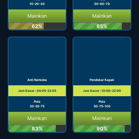
10-20-30
30-80-70
Mainkan
Mainkan
62%
85%
Anti Narkoba
Pendekar Kapak
Jam Gacor : 04:05-22:05
Jam Gacor : 10:00-22:00
Pola
Pola
20-55-75
50-75-100
Mainkan
Mainkan
83%
90%