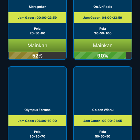
Ultra poker
On Air Radio
Jam Gacor : 00:00-23:59
Jam Gacor : 04:00-23:59
Pola
Pola
20-50-80
30-50-100
Mainkan
Mainkan
52%
90%
Olympus Fortune
Golden Wisnu
Jam Gacor : 06:00-19:00
Jam Gacor : 09:00-21:45
Pola
Pola
30-30-70
50-50-50