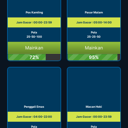
Pos Kamling
Pasar Malam
Jam Gacor : 00:00-23:59
Jam Gacor : 05:00-14:00
Pola
Pola
25-50-100
25-25-50
Mainkan
Mainkan
72%
95%
Penggali Emas
Macan Hoki
Jam Gacor : 04:00-22:00
Jam Gacor : 00:00-23:59
Pola
Pola