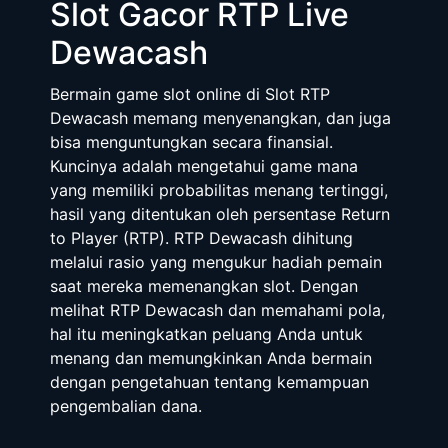
Slot Gacor RTP Live
Dewacash
Bermain game slot online di Slot RTP
Dewacash memang menyenangkan, dan juga
bisa menguntungkan secara finansial.
Kuncinya adalah mengetahui game mana
yang memiliki probabilitas menang tertinggi,
hasil yang ditentukan oleh persentase Return
to Player (RTP). RTP Dewacash dihitung
melalui rasio yang mengukur hadiah pemain
saat mereka memenangkan slot. Dengan
melihat RTP Dewacash dan memahami pola,
hal itu meningkatkan peluang Anda untuk
menang dan memungkinkan Anda bermain
dengan pengetahuan tentang kemampuan
pengembalian dana.