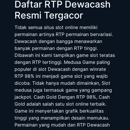
Daftar RTP Dewacash
Resmi Tergacor
Tidak semua situs slot online memiliki
permainan artinya RTP permainan bervariasi.
Dewacash dengan bangga menawarkan
banyak permainan dengan RTP tinggi.
Dibawah ini kami tampilkan game slot teratas
dengan RTP tertinggi. Medusa Game paling
populer di slot Dewacash dengan winrate
RTP 98% ini menjadi game slot yang wajib
dicoba. Tidak hanya mudah dimainkan, Slot
medusa juga termasuk game yang gampang
jackpot. Cash Gold Dengan RTP 98%, Cash
Gold adalah salah satu slot online terbaik.
Game ini menyertakan grafik berkualitas
tinggi yang menampilkan desain memukau.
Permainan yang mudah dan RTP Dewacash