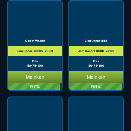
God of Wealth
Lion Dance 888
Jam Gacor : 00:00-23:59
Jam Gacor : 10:00-20:00
Pola
Pola
50-75-100
50-75-100
Mainkan
Mainkan
97%
99%