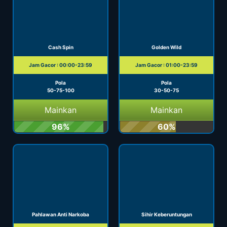
Cash Spin
Golden Wild
Jam Gacor : 00:00-23:59
Jam Gacor : 01:00-23:59
Pola
Pola
50-75-100
30-50-75
Mainkan
Mainkan
96%
60%
Pahlawan Anti Narkoba
Sihir Keberuntungan