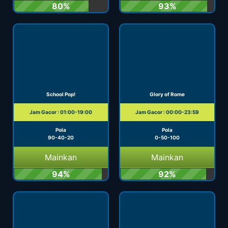
80%
93%
School Pop!
Glory of Rome
Jam Gacor : 01:00-19:00
Jam Gacor : 00:00-23:59
Pola
Pola
90-40-20
0-50-100
Mainkan
Mainkan
94%
92%