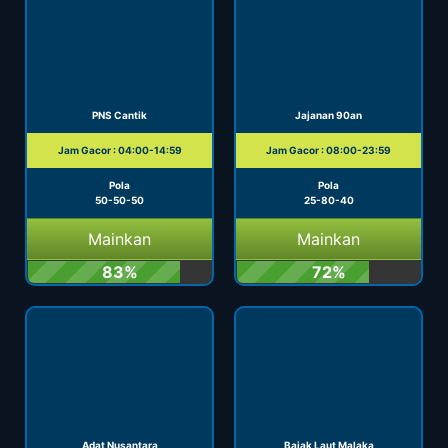
PNS Cantik
Jajanan 90an
Jam Gacor : 04:00-14:59
Jam Gacor : 08:00-23:59
Pola
Pola
50-50-50
25-80-40
Mainkan
Mainkan
83%
72%
Adat Nusantara
Bajak Laut Malaka