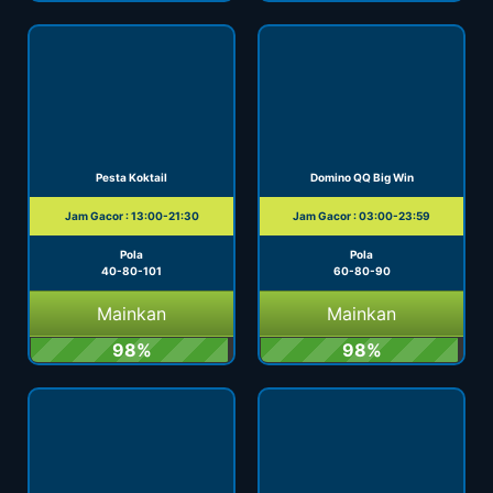
Pesta Koktail
Domino QQ Big Win
Jam Gacor : 13:00-21:30
Jam Gacor : 03:00-23:59
Pola
Pola
40-80-101
60-80-90
Mainkan
Mainkan
98%
98%