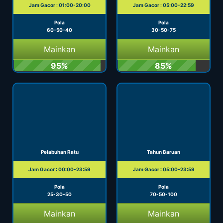
Jam Gacor : 01:00-20:00
Jam Gacor : 05:00-22:59
Pola
Pola
60-50-40
30-50-75
Mainkan
Mainkan
95%
85%
Pelabuhan Ratu
Tahun Baruan
Jam Gacor : 00:00-23:59
Jam Gacor : 05:00-23:59
Pola
Pola
25-30-50
70-50-100
Mainkan
Mainkan